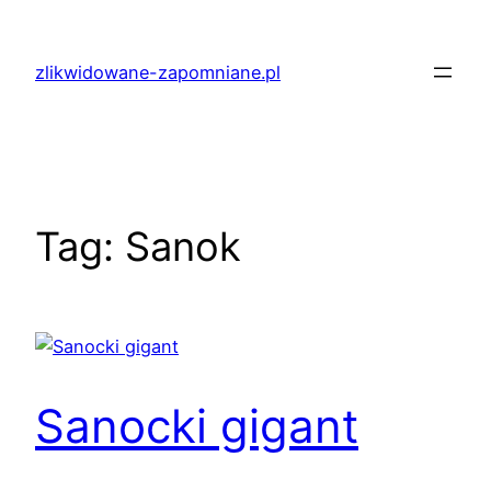
Przejdź
do
zlikwidowane-zapomniane.pl
treści
Tag:
Sanok
Sanocki gigant