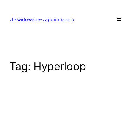
Przejdź
do
zlikwidowane-zapomniane.pl
treści
Tag:
Hyperloop