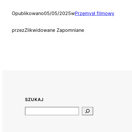
Opublikowano
05/05/2025
w
Przemysł filmowy
przez
Zlikwidowane Zapomniane
SZUKAJ
Search