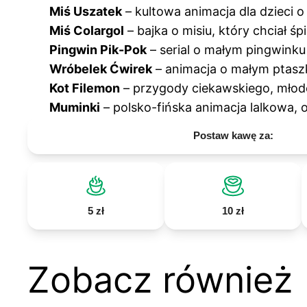
Miś Uszatek
– kultowa animacja dla dzieci 
Miś Colargol
– bajka o misiu, który chciał ś
Pingwin Pik-Pok
– serial o małym pingwinku
Wróbelek Ćwirek
– animacja o małym ptaszk
Kot Filemon
– przygody ciekawskiego, młode
Muminki
– polsko-fińska animacja lalkowa, 
Postaw kawę za:
5 zł
10 zł
Zobacz również