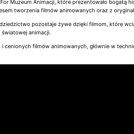
For Muzeum Animacji, które prezentowało bogatą his
sem tworzenia filmów animowanych oraz z oryginaln
dziedzictwo pozostaje żywe dzięki filmom, które wci
i światowej animacji.
i cenionych filmów animowanych, głównie w technice