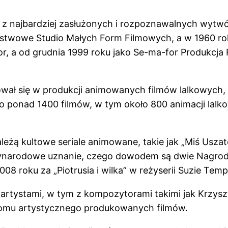
 najbardziej zasłużonych i rozpoznawalnych wytwórn
stwowe Studio Małych Form Filmowych, a w 1960 rok
r, a od grudnia 1999 roku jako Se-ma-for Produkcja
ował się w produkcji animowanych filmów lalkowych
tało ponad 1400 filmów, w tym około 800 animacji lal
eżą kultowe seriale animowane, takie jak „Miś Uszat
ynarodowe uznanie, czego dowodem są dwie Nagrody
8 roku za „Piotrusia i wilka” w reżyserii Suzie Temp
rtystami, w tym z kompozytorami takimi jak Krzysz
ziomu artystycznego produkowanych filmów.