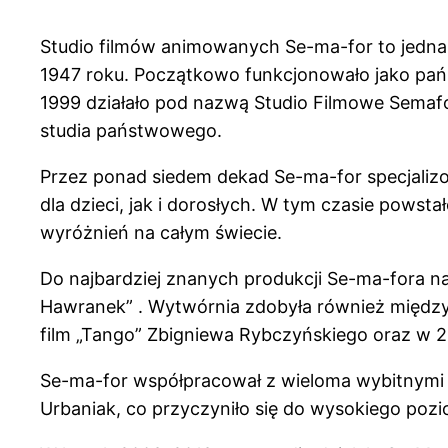
Studio filmów animowanych Se-ma-for to jedna z
1947 roku. Początkowo funkcjonowało jako pań
1999 działało pod nazwą Studio Filmowe Semafo
studia państwowego.
Przez ponad siedem dekad Se-ma-for specjaliz
dla dzieci, jak i dorosłych. W tym czasie pows
wyróżnień na całym świecie.
Do najbardziej znanych produkcji Se-ma-fora nal
Hawranek” . Wytwórnia zdobyła również międz
film „Tango” Zbigniewa Rybczyńskiego oraz w 200
Se-ma-for współpracował z wieloma wybitnymi a
Urbaniak, co przyczyniło się do wysokiego po