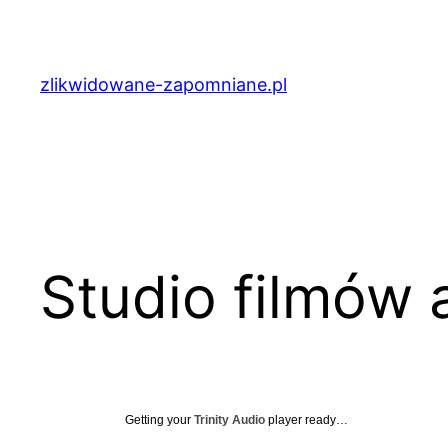
Przejdź
do
treści
zlikwidowane-zapomniane.pl
Studio filmów
Getting your
Trinity Audio
player ready…