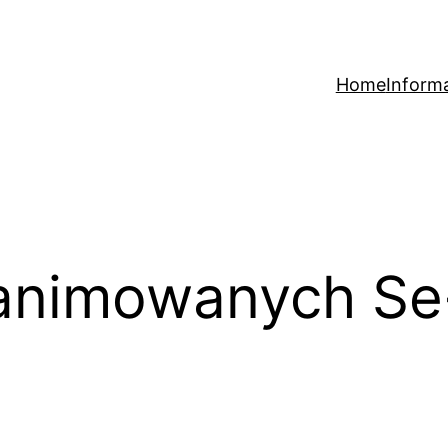
Home
Inform
 animowanych S