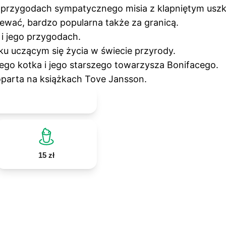
o przygodach sympatycznego misia z klapniętym usz
piewać, bardzo popularna także za granicą.
 i jego przygodach.
u uczącym się życia w świecie przyrody.
go kotka i jego starszego towarzysza Bonifacego.
oparta na książkach Tove Jansson.
15 zł