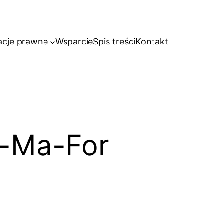
acje prawne
Wsparcie
Spis treści
Kontakt
e-Ma-For