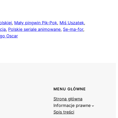
olskiej
, 
Mały pingwin Pik-Pok
, 
Miś Uszatek
, 
cja
, 
Polskie seriale animowane
, 
Se-ma-for
, 
go Oscar
MENU GŁÓWNE
Strona główna
Informacje prawne
Spis treści